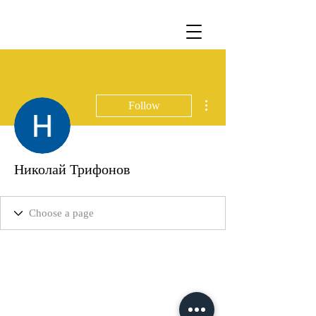
More actions
Follow
Николай Трифонов